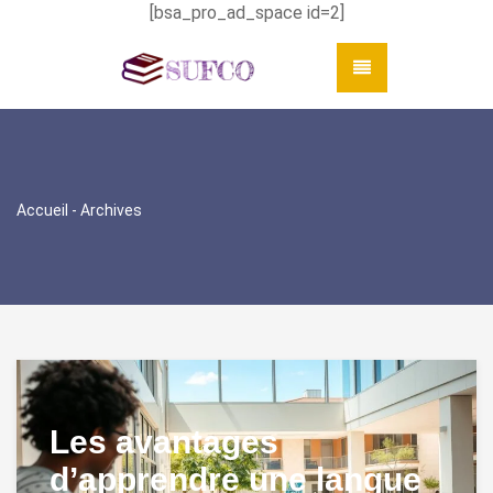
[bsa_pro_ad_space id=2]
Accueil
- Archives
Les avantages
d’apprendre une langue