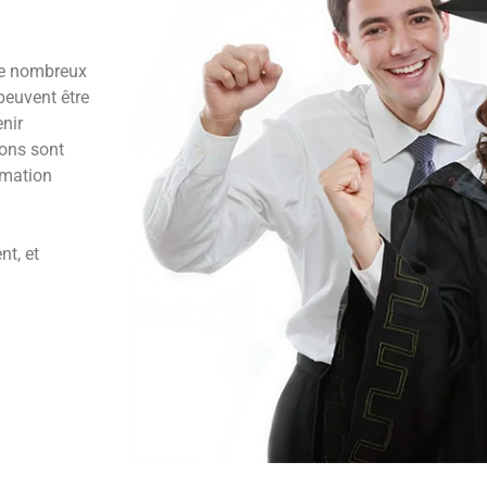
de nombreux
 peuvent être
enir
ions sont
rmation
nt, et