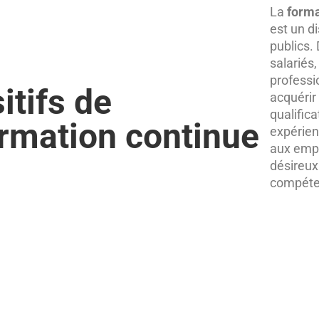
La
forma
est un di
publics.
salariés
professi
itifs de
acquérir
qualifica
ormation continue
expérien
aux empl
désireux
compéte