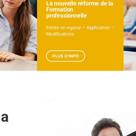
La nouvelle réforme de la
Formation
professionnelle
Entrée en vigueur – Application –
Modifications
PLUS D'INFO
la