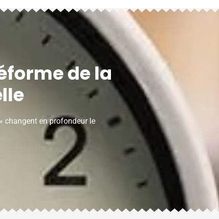
éforme de la
lle
 » changent en profondeur le